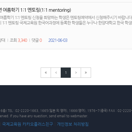
 여름학기 1:1 멘토링(1:1 mentoring)
 여름학기 1:1 멘토링 신청을 희망하는 학생은 멘토링예약에서 신청해주시기 바랍니다. *온라인
 1:1 멘토링 국제교육원 한국어과정에 등록한 학생들은 누구나 한양대학교 한국 학생들
대 4번 까지 예약이 가능합니다.(회차당 30분씩 이용 가능) - 운영 시간 : 09:00~17:30 
 받을 수 있습니다.) - 신청 : [신청] 버튼을 눌러주세요(멘토링 신청 페이지로 이동) / 사용방법: 첨부파일 **
청을 할 수 있습니다. - 활동기간: 2021년 06월21일-2021년 7월30일 Anyone enrolled in the Korean language
양대
조회
3,340
댓글
0
2021-06-03
t the Institute of International Educatio...
1
L : 02-2220-1663, 1665(일본 외 영어), 1666(영어), 1976~7(중국) FAX : 02-2220
served. If you have any question, send email to webmaster.
|
국제교육원 카카오플러스친구
|
개인정보 처리방침