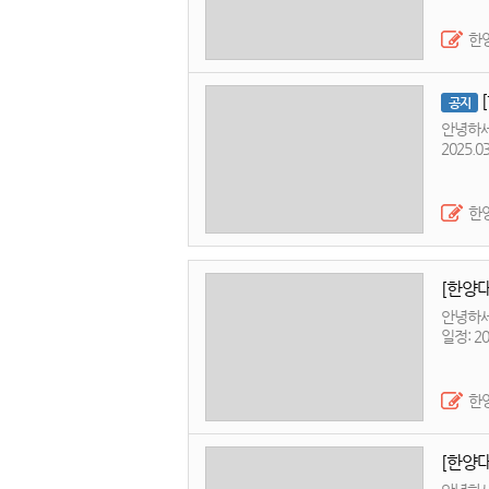
한
공지
안녕하세
2025.03.17(월) ~ 2025.0
않습니다
한
[한양
안녕하세
한
[한양