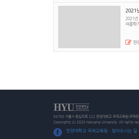
2021년
2021년
여름학기
하루에 최
개인메일로 ZOOM 정보를
718호에서도 바로 멘토링 신
한
course a
04763 서울시 왕십리로 222 한양대학교 국제교육원(국제관 6층) TE
Copyrights (c) 2020 Hanyang University. All rights re
|
한양대학교 국제교육원
|
찾아오시는 길