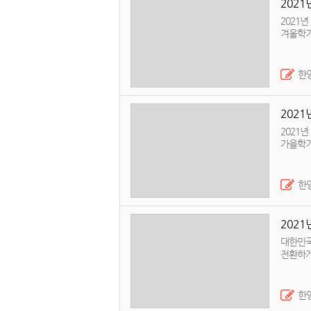
2021년
2021년
겨울학기
하루에 최
개인메일로
2021년 12월13일-2022년 02월0
한
Institut
2021년
2021년
가을학기
하루에 최
개인메일로
2021년 09월06일-2021년 11월1
한
Institut
2021년 
대한민국
전환하게
(비대면 실시
rules of
a measu
한